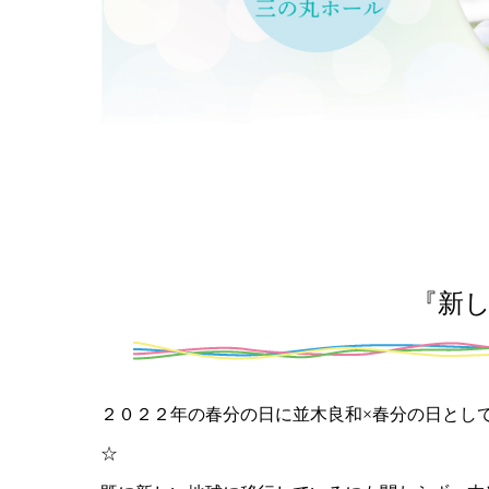
『新
２０２２年の春分の日に並木良和×春分の日として
☆