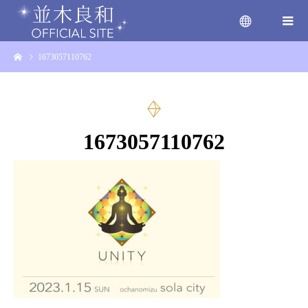
1673057110762
menu
1673057110762