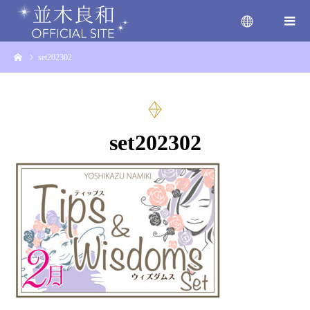
set202302
menu
set202302