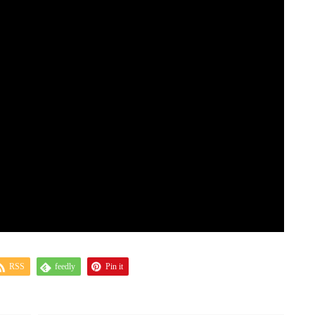
RSS
feedly
Pin it