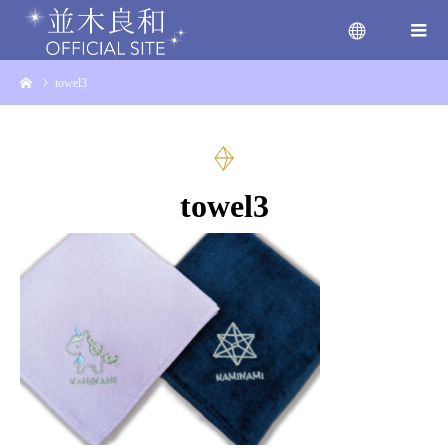
towel3
menu
towel3