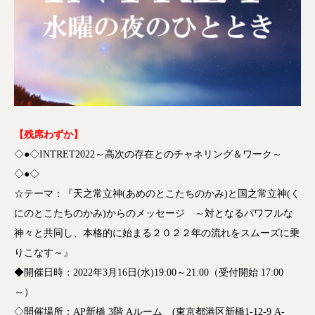
【残席わずか】
◇●◇INTRET2022～高次の存在とのチャネリング＆ワーク～
◇●◇
☆テーマ：『天之常立神(あめのとこたちのかみ)と国之常立神(く
にのとこたちのかみ)からのメッセージ ～対となるパワフルな
神々と共同し、本格的に始まる２０２２年の流れをスムーズに乗
りこなす～』
◆開催日時：2022年3月16日(水)19:00～21:00（受付開始 17:00
～）
◇開催場所：AP新橋 3階 Aルーム (東京都港区新橋1-12-9 A-