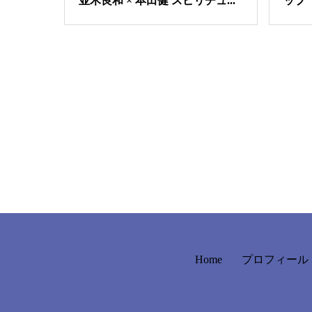
並木良和 × 本田健 スピリチュ...
ップ
Home
プロフィール