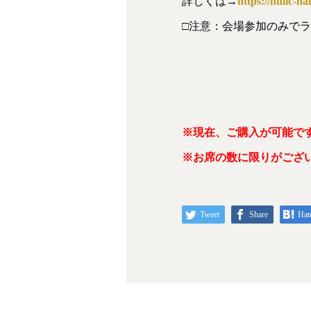
詳しくは→
https://hulic-ha
□注意：会場参加のみで
※現在、ご購入が可能で
※お席の数に限りがござ
Tweet
Share
Hat