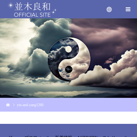
menu
yin-and-yang1260