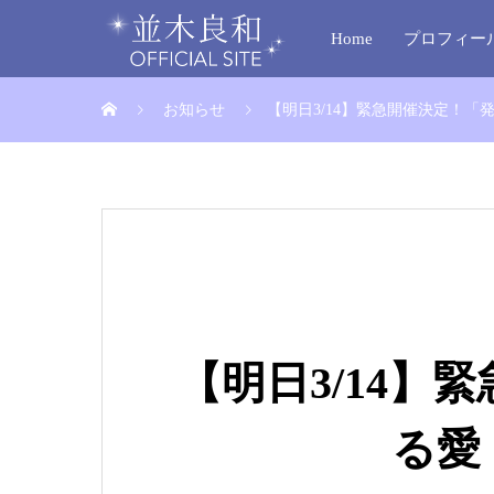
Home
プロフィー
お知らせ
【明日3/14】緊急開催決定！「発信
【明日3/14】
る愛・