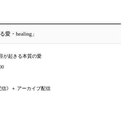
・healing」
変容が起きる本質の愛
00
配信》＋ アーカイブ配信